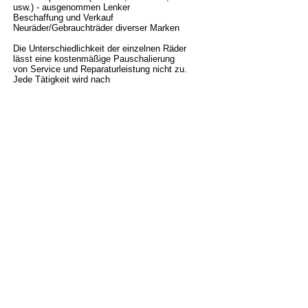
usw.) - ausgenommen Lenker
Beschaffung und Verkauf
Neuräder/Gebrauchträder diverser Marken
Die Unterschiedlichkeit der einzelnen Räder
lässt eine kostenmäßige Pauschalierung
von Service und Reparaturleistung nicht zu.
Jede Tätigkeit wird nach
tatsächlichem Aufwand abgerechnet.
Bei der Annahme deines Rades erfolgt eine
detaillierte Erfassung aller reparaturbezogenen
Schritte in Form einer Checkliste, inkl.
Kostenschätzung.
Radsport Schwödiauer Stundensatz EUR 72,00
inkl. UST
Beratung
Beratung hinsichtlich Neukauf
Technische Neuerungen
Wintertipps (was ist bei der
Radeinlagerung vor dem Winter zu
beachten, usw..)